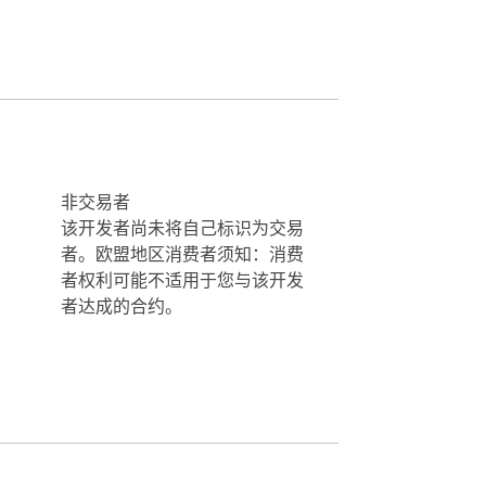
L。适合清理网页复制内容、保存资料摘录和
导出为 Markdown 或 TXT 文
非交易者
、链接列表、数据片段和重复文本。

该开发者尚未将自己标识为交易
者。欧盟地区消费者须知：消费
者权利可能不适用于您与该开发
e、CONSTANT_CASE 等常见格式。适合写作
者达成的合约。

