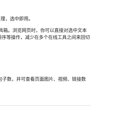
处理，选中即用。
文本工具箱。浏览网页时，你可以直接对选中文本
重排序等操作，减少在多个在线工具之间来回切
句子数，并可查看页面图片、视频、链接数
` 文件。适合把网页资料整理到笔记、知识库、博