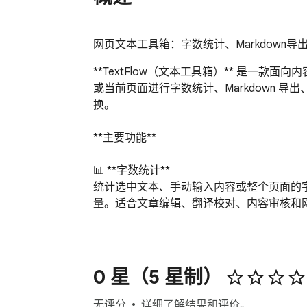
网页文本工具箱：字数统计、Markdow
**TextFlow（文本工具箱）** 是一
或当前页面进行字数统计、Markdown
换。

**主要功能**

📊 **字数统计**  

统计选中文本、手动输入内容或整个页面的
量。适合文章编辑、翻译校对、内容审核和网
📝 **导出 Markdown**  

将选中内容或整个页面转换为 Markdown，
客草稿或开发文档中。

0 星（5 星制）
📋 **纯文本提取**  

无评分
详细了解结果和评价。