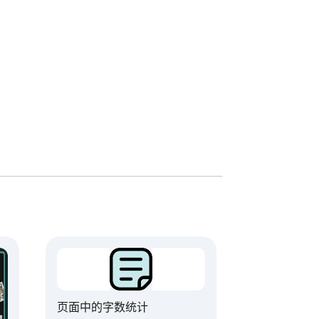
存文本入口。

和轻量趣味排版。

moji 转换和网页剪藏。

页面中的字数统计