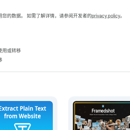
，支持复制二维码或下载图片，方便跨设备打开网页、分享链接或保
用您的数据。 如需了解详情，请参阅开发者的
privacy policy
。
Emoji 和 Emoji 装饰等转换方式，适合社交文案、标题装饰
扩展，即可处理当前内容。

使用或转移
、转换、剪藏、导出、分享集中在一个扩展中。

移
数统计、保存 Markdown、提取纯文本、生成二维码、文本反转、E
览器本地完成，不需要把文本发送到在线转换网站。

禁用功能模块，并调整工具显示顺序。

适合双语使用场景。

 Markdown 草稿。

整理引用和备注。

术文档片段。
