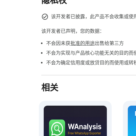
隐私权
将选中文本或当前页面 URL 生成二维码
😄 **Emoji 转换**  

该开发者已披露，此产品不会收集或使
支持关键词替换、区域指示符、带圈字母、数字 
该开发者已声明，您的数据：
**为什么选择 TextFlow**

不会因未获
批准的用途
出售给第三方
- **选中即用**：在网页中选中文本后打开
不会为实现与产品核心功能无关的目的而
- **覆盖常见文本工作流**：统计、提取
不会为确定信用度或放贷目的而使用或转
- **支持右键菜单**：可通过右键快速进行字
- **本地优先处理**：核心文本处理在浏
- **可自定义工具面板**：在设置中启用或
相关
- **中英文界面**：支持中文和 English，
**适合这些用户**

- 内容创作者：统计文章字数，保存网页素材，导出
- 学生和研究者：剪藏网页资料，提取正文，
- 开发者：转换命名风格，清理列表，保存技