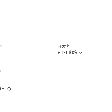
纯净文本，可合并连续空行，也可在链接文本后保留原始 UR
、来源链接和域名；支持添加标签、备注，查看最近剪藏，并将剪藏内容
素材。

方
开发者
重后升序、去重后降序，并可忽略空白行。适合整理关键词、名单
邮箱
elCase、PascalCase、snake_case、kebab-cas
B
语言
反转和镜像反转，适合特殊文本处理、测试数据生成和趣味表达。