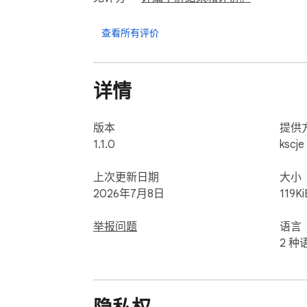
从选中内容、手动输入内容或整个页面中提取
整理引用文本。

查看所有评价
🔖 **网页剪藏**  

保存当前页面或选中的网页文本，自动保留标题
详情
件。适合临时收集网页资料、阅读摘录和研究
📑 **去重/排序**  

版本
提供
按行处理文本，支持去重、升序、降序、去
1.1.0
kscje
🔤 **大小写/风格转换**  

上次更新日期
大小
支持全大写、全小写、句首大写、单词首字母大写、cam
2026年7月8日
119Ki
排版、变量命名和批量文本格式调整。

举报问题
语言
🔄 **文本反转**  

2 种
支持全部反转、单词顺序反转、单词内字符
🔲 **二维码生成**  
