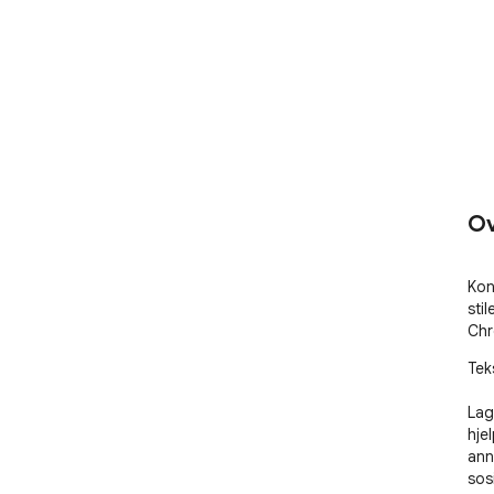
Ov
Kon
stil
Chr
Teks
Lag 
hje
ann
sosi