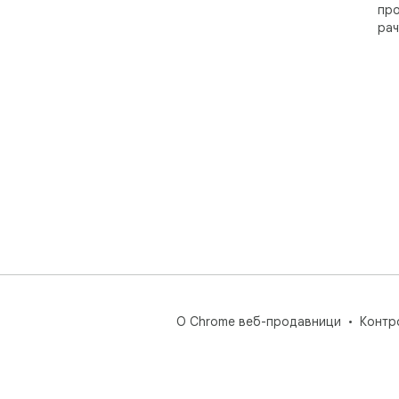
про
рач
О Chrome веб-продавници
Контр