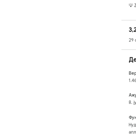
💡 
⏱️ 
🧹 
3,
🔑 
deta
29 
🔗 
👀 
Д
kal
odm
Вер
1.4
Аж
8. 
Фу
Нуд
апл