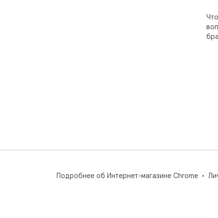
Что
воп
бра
Подробнее об Интернет-магазине Chrome
Ли