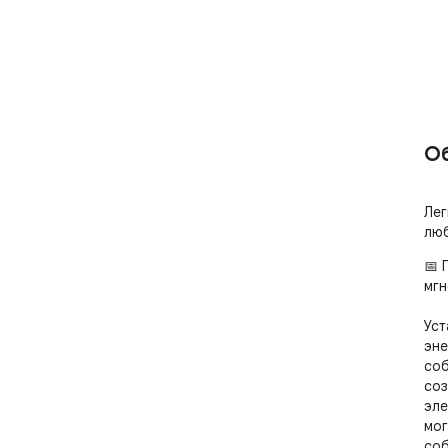
О
Лег
люб
📅 
мгн
Уст
эне
соб
соз
эле
мог
соб