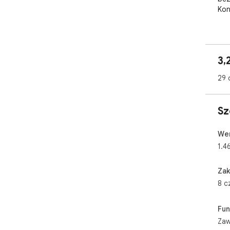
Kon
💡 
⏱️ 
3,
🧹 
🔑 
29 
i s
🔗 
Sz
👀 
kal
ter
Wer
1.4
Zak
8 c
Fun
Zaw