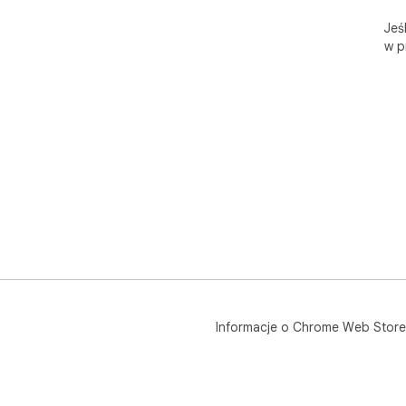
Jeś
w p
Informacje o Chrome Web Store