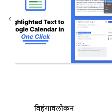
विहंगावलोकन