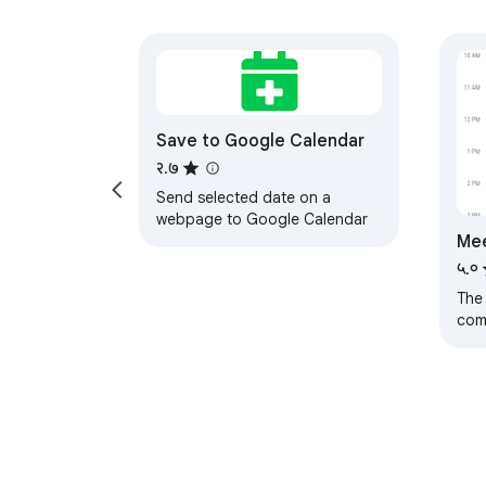
Save to Google Calendar
२.७
Send selected date on a
webpage to Google Calendar
Mee
Cal
५.०
The
com
tags
sear