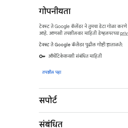
गोपनीयता
टेक्स्ट ते Google कॅलेंडर ने तुमचा डेटा गोळा करण
आहे. आणखी तपशीलवार माहिती डेव्हलपरच्या
pri
टेक्स्ट ते Google कॅलेंडर पुढील गोष्टी हाताळते:
ऑथेंटिकेशनशी संबंधित माहिती
तपशील पहा
सपोर्ट
संबंधित