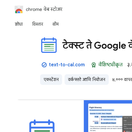
chrome वेब स्टोअर
शोधा
विस्तार
थीम
टेक्स्ट ते Google क
text-to-cal.com
वैशिष्ट्यीकृत
३.
एक्स्टेंशन
वर्कफ्लो आणि नियोजन
४,००० वापरक