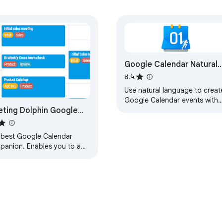
Google Calendar Natural
Language Input
४.५
Use natural language to creat
Google Calendar events with
ting Dolphin Google
zero clicks from anywhere in
your browser.
endar Tags
 best Google Calendar
panion. Enables you to add
 to events, drive insights,
ch & filter and much more.