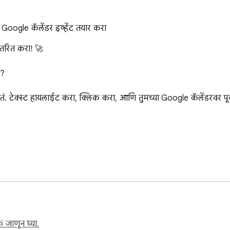
 Google कॅलेंडर इव्हेंट तयार करा
ंतरित करा! 🚀

?

 करतं. टेक्स्ट हायलाईट करा, क्लिक करा, आणि तुमच्या Google कॅलेंडरवर पूर


तयार आहात? 'टेक्स्ट टू कॅलेंडर' आता Chrome मध्ये जोडा!
 जाणून घ्या.