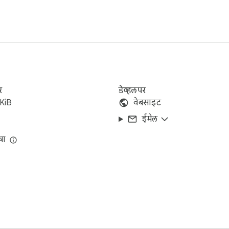
र
डेव्हलपर
KiB
वेबसाइट
ईमेल
षा