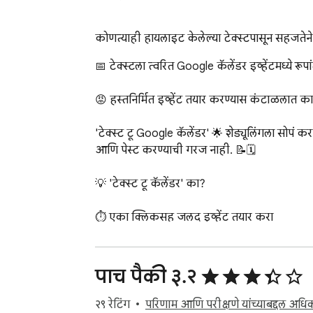
कोणत्याही हायलाइट केलेल्या टेक्स्टपासून सहजतेने
📅 टेक्स्टला त्वरित Google कॅलेंडर इव्हेंटमध्ये रूपा
😡 हस्तनिर्मित इव्हेंट तयार करण्यास कंटाळलात का
'टेक्स्ट टू Google कॅलेंडर' 🌟 शेड्यूलिंगला सोपं
आणि पेस्ट करण्याची गरज नाही. 📝🗓️

💡 'टेक्स्ट टू कॅलेंडर' का?

⏱️ एका क्लिकसह जलद इव्हेंट तयार करा

🧹 अनेक आणि पुनरावृत्ती इव्हेंट्स तयार करा

🔑 स्वयंचलितपणे वेळ क्षेत्रे, स्थाने आणि तपशील भरते
🔗 वेळ वाचवते आणि चुका टाळते

पाच पैकी ३.२
👀 तुमच्या कॅलेंडर व्यवस्थापनात बदल करण्यासाठी 
२९ रेटिंग
परिणाम आणि परीक्षणे यांच्याबद्दल अधिक