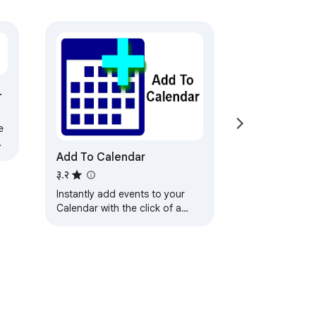
e
Add To Calendar
३.२
Instantly add events to your
Calendar with the click of a
button without retyping the
title, date, time or location of
an event.