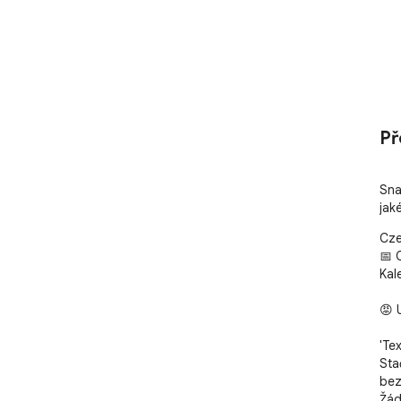
Př
Sna
jak
Cze
📅 
Kale
😡 
'Te
Sta
bez
Žádn