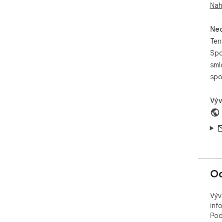
Nah
Neo
Ten
Spo
sml
spo
Výv
Oc
Výv
inf
Pod