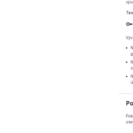
výv
Tex
Výv
N
p
N
s
N
ú
Po
Pok
ote