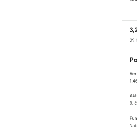
💡 
⏱️ 
3,
🧹 
🔑 
29 
🔗 
👀 
Po
Při
Ver
1.4
Akt
8. 
Fun
Nab