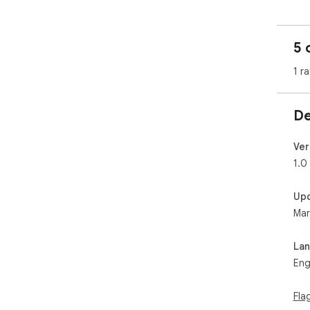
5 
1 ra
De
Ver
1.0
Up
Mar
La
Eng
Fla