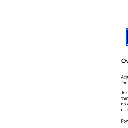
Ov
Adj
for 
Tex
tha
no 
use.
Pow