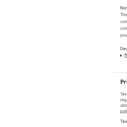
Non
Thi
con
con
you
Dev
Pr
Tex
reg
det
pol
Tex