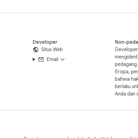
Developer
Non-ped
Situs Web
Developer 
mengidenti
Email
pedagang.
Eropa, per
bahwa hak
berlaku un
Anda dan d