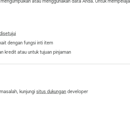
engumpulkan atau menggunakan data Anda. Untuk mempelajari le
isetujui
ait dengan fungsi inti item
n kredit atau untuk tujuan pinjaman
masalah, kunjungi
situs dukungan
developer