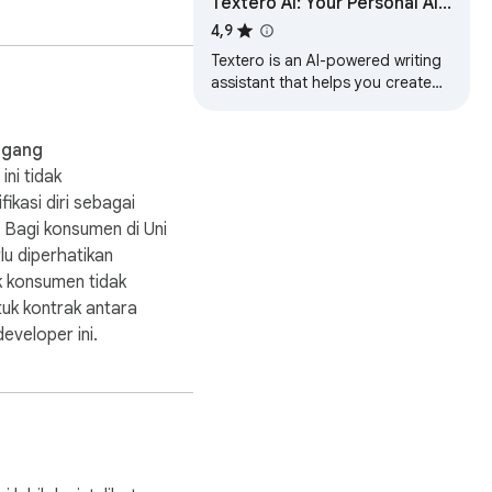
Textero AI: Your Personal AI-
Powered Writing & Research
4,9
Assistant
Textero is an AI-powered writing
assistant that helps you create
high-quality content faster and
easier.
agang
ini tidak
fikasi diri sebagai
 Bagi konsumen di Uni
lu diperhatikan
 konsumen tidak
tuk kontrak antara
eveloper ini.