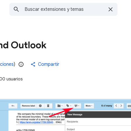
and Outlook
aciones
)
Compartir
00 usuarios