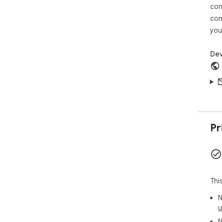
con
con
you
Dev
Pr
Thi
N
u
N