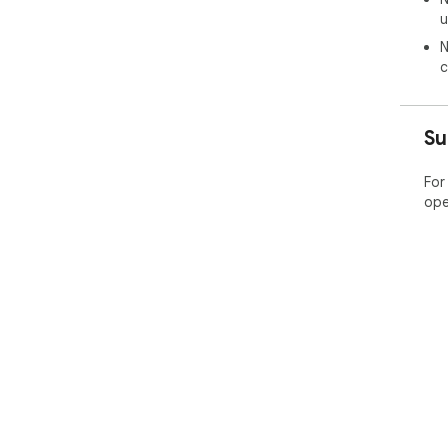
u
N
c
Su
For
ope