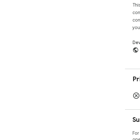
Thi
con
con
you
Dev
Pr
Su
For
ope