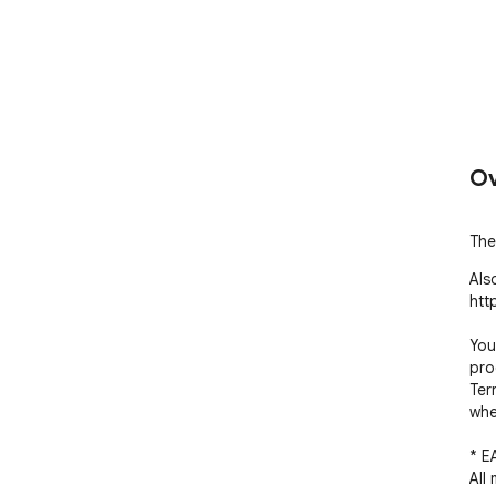
Ov
The 
Als
http
You
pro
Ter
whe
* E
All