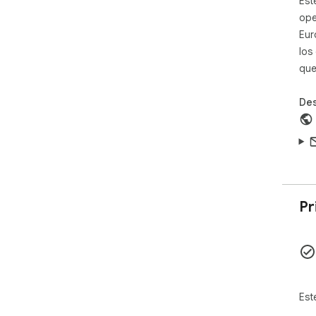
Est
ope
Eur
los
que
Des
Pr
Est