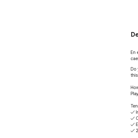
De
En 
cae
Do 
thi
How
Pla
Ten
✓ In
✓ C
✓ E
✓ 2