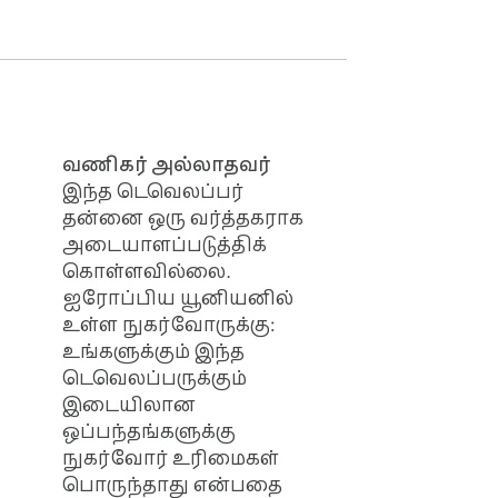
வணிகர் அல்லாதவர்
இந்த டெவெலப்பர்
தன்னை ஒரு வர்த்தகராக
அடையாளப்படுத்திக்
கொள்ளவில்லை.
ஐரோப்பிய யூனியனில்
உள்ள நுகர்வோருக்கு:
உங்களுக்கும் இந்த
டெவெலப்பருக்கும்
இடையிலான
ஒப்பந்தங்களுக்கு
நுகர்வோர் உரிமைகள்
பொருந்தாது என்பதை