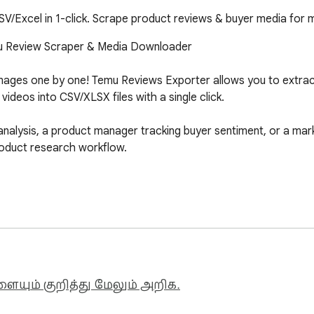
V/Excel in 1-click. Scrape product reviews & buyer media for 
u Review Scraper & Media Downloader

images one by one! Temu Reviews Exporter allows you to extra
ideos into CSV/XLSX files with a single click.

analysis, a product manager tracking buyer sentiment, or a mar
oduct research workflow.

eview text, rating, date, user, product attributes).

deo links effortlessly.

der:

ையும் குறித்து மேலும் அறிக.
ideos before downloading.
