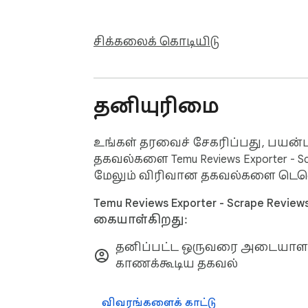
• E-commerce Sellers: Uncover competitor pr
• Media Buyers & Marketers: Collect authen
• Dropshippers & Sourcing Agents: Evaluate 
சிக்கலைக் கொடியிடு
📧 Support & Feedback:

We are actively updating this extension! H
தனியுரிமை
Disclaimer: Temu is a trademark of Whaleco I
not affiliated with or endorsed by Temu.
உங்கள் தரவைச் சேகரிப்பது, பயன
தகவல்களை Temu Reviews Exporter - Sc
மேலும் விரிவான தகவல்களை டெவ
Temu Reviews Exporter - Scrape Revi
கையாள்கிறது:
தனிப்பட்ட ஒருவரை அடையாள
காணக்கூடிய தகவல்
விவரங்களைக் காட்டு