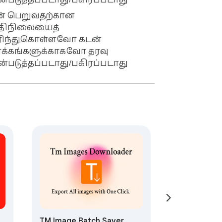
்படுத்தப்படாது/பகிரப்படாது
ன் பெறுவதற்கான
ுதிநிலையைத்
ரிந்துகொள்ளவோ கடன்
்கங்களுக்காகவோ தரவு
்படுத்தப்படாது/பகிரப்படாது
TM Image Batch Saver