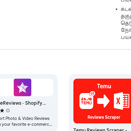
பயன
கட
தக
தெ
நோக
பயன
eReviews ‑ Shopify
iews Importer
ort Photo & Video Reviews
m your favorite e-commerce
Temu Reviews Scraper -
forms easily!