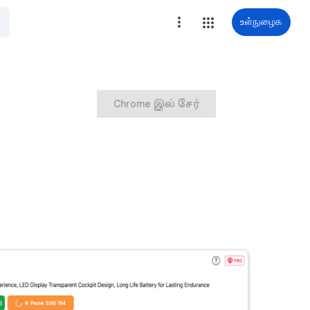
உள்நுழைக
Chrome இல் சேர்