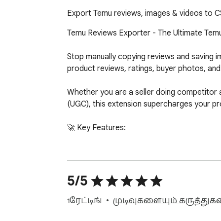
Export Temu reviews, images & videos to CS
Temu Reviews Exporter - The Ultimate Tem
Stop manually copying reviews and saving 
product reviews, ratings, buyer photos, and v
Whether you are a seller doing competitor 
(UGC), this extension supercharges your pr
🚀 Key Features:

1. One-Click Review & Media Export:

• Export full review datasets to Excel/CSV (R
• Extract high-resolution buyer photos and vi
5/5
2. Interactive Preview & Bulk Media Downloa
1 ரேட்டிங்
முடிவுகளையும் கருத்துகள
• Preview all extracted data, images, and v