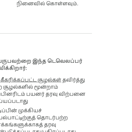
நினைவில் கொள்ளவும்.
mail.com

ers analyze publicly available data and is 
வருபவற்றை இந்த டெவெலப்பர்
ிக்கிறார்:
கீகரிக்கப்பட்ட சூழல்கள்
தவிர்த்து
ற சூழல்களில் மூன்றாம்
்பினரிடம் பயனர் தரவு விற்பனை
்யப்படாது
டிப்பின் முக்கியச்
ல்பாட்டிற்குத் தொடர்பற்ற
்கங்களுக்காகத் தரவு