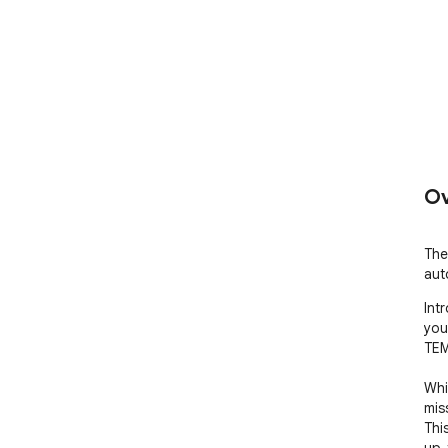
Ov
The
aut
Int
you
TEM
Whi
mis
Thi