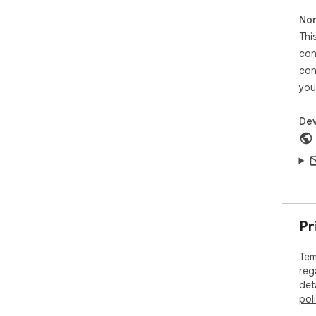
Non
Thi
con
con
you
Dev
Pr
Tem
reg
det
pol