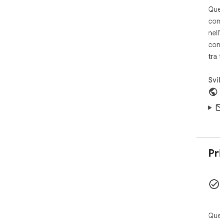
Que
com
nell
con
tra
Svi
Pr
Que