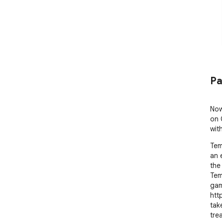
Pa
Now
on 
wit
Tem
an 
the
Tem
gam
htt
tak
tre