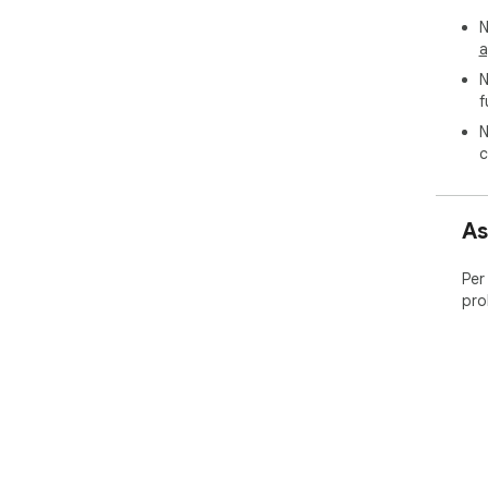
N
a
N
f
N
c
As
Per
pro