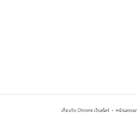
เกี่ยวกับ Chrome เว็บสโตร์
หน้าแดชบอร