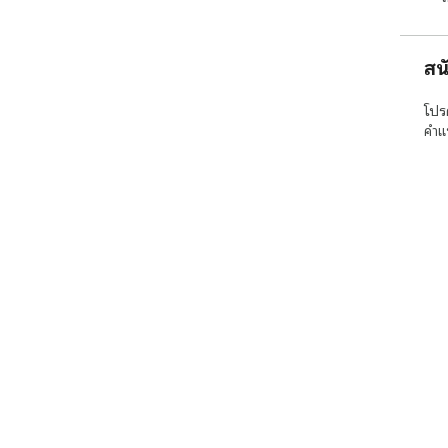
สน
โปร
คำแ