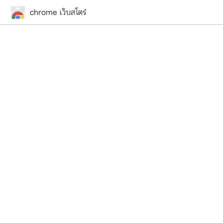
chrome เว็บสโตร์