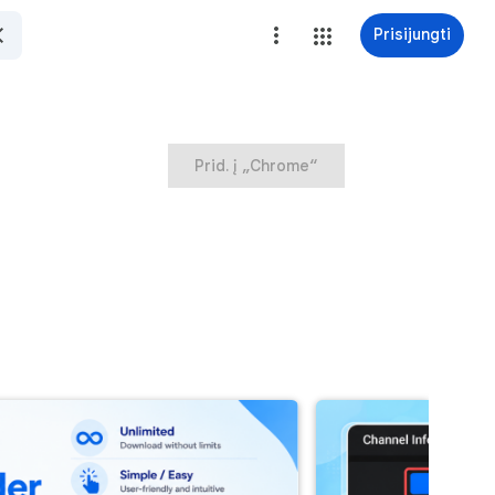
Prisijungti
Prid. į „Chrome“