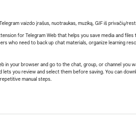
Telegram vaizdo įrašus, nuotraukas, muziką, GIF iš privačių/rest
nsion for Telegram Web that helps you save media and files th
sers who need to back up chat materials, organize learning reso
eb in your browser and go to the chat, group, or channel you w
lets you review and select them before saving. You can downloa
epetitive manual steps.

r channels that are currently accessible to your account.

ownloads.

.

eb K.
