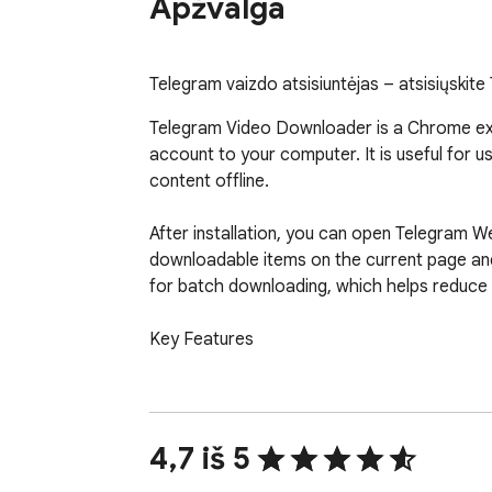
Apžvalga
Telegram vaizdo atsisiuntėjas – atsisiųskite 
Telegram Video Downloader is a Chrome exte
account to your computer. It is useful for u
content offline.

After installation, you can open Telegram W
downloadable items on the current page and 
for batch downloading, which helps reduce r
Key Features

- Save media and files from chats, groups, o
- Support single-file downloads and batch d
- Review detected items before downloading
4,7 iš 5
- Work with Telegram Web A and Telegram W