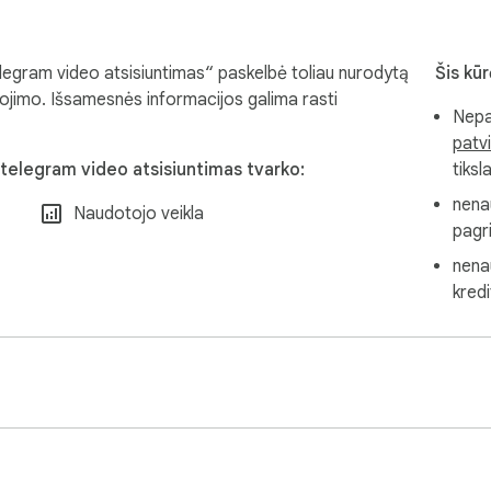
ur computer.

elegram video atsisiuntimas“ paskelbė toliau nurodytą
Šis kū
dojimo. Išsamesnės informacijos galima rasti
Nepa
patvi
 telegram video atsisiuntimas tvarko:
tiksl
 from Telegram Web pages that are already accessible in your 
nena
Naudotojo veikla
pagri
nenau
kredi
s and save them to your computer at once.

You do not need to apply for a Telegram API, create a bot, or e
channels?
