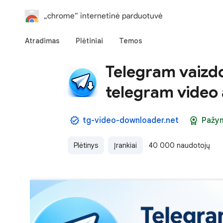
„chrome“ internetinė parduotuvė
Atradimas
Plėtiniai
Temos
Telegram vaizdo
telegram video 
tg-video-downloader.net
Pažy
Plėtinys
Įrankiai
40 000 naudotojų