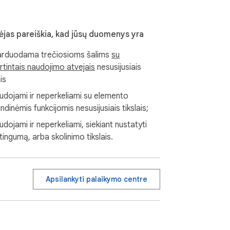
rėjas pareiškia, kad jūsų duomenys yra
rduodama trečiosioms šalims
su
rtintais naudojimo atvejais
nesusijusiais
ais
browser.

udojami ir neperkeliami su elemento
ndinėmis funkcijomis nesusijusiais tikslais;
dojami ir neperkeliami, siekiant nustatyti
tingumą, arba skolinimo tikslais.
Apsilankyti palaikymo centre
nter a token.
