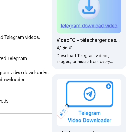
d Telegram videos, 
VideoTG - télécharger des
vidéos Telegram
4,1
Download Telegram videos,
zed Telegram 
images, or music from every
Telegram group or channel with
gram video downloader.

only one click.Téléchargez des
vidéos, des…
 downloader

eds.

d Telegram stories, 