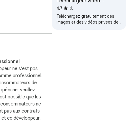
Téléchargeur vidéo
Telegram gratuitement
4,7
Téléchargez gratuitement des
images et des vidéos privées de
groupes ou de chaînes Telegram
en un seul clic.
essionnel
ppeur ne s'est pas
comme professionnel.
consommateurs de
ropéenne, veuillez
 est possible que les
s consommateurs ne
nt pas aux contrats
 et ce développeur.