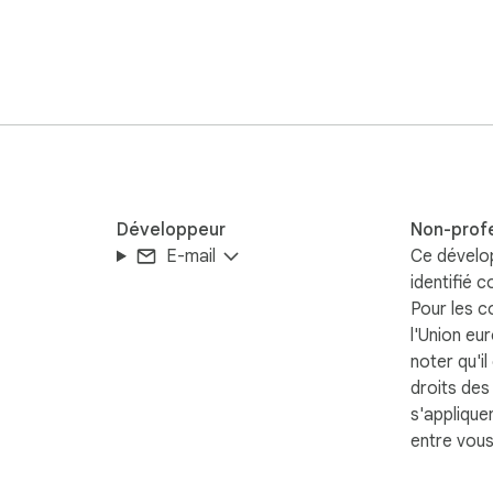
 associated with the Telegram app or website. 

g unlicensed copyrighted material.
Développeur
Non-prof
E-mail
Ce dévelo
identifié 
Pour les 
l'Union eu
noter qu'il
droits de
s'applique
entre vous