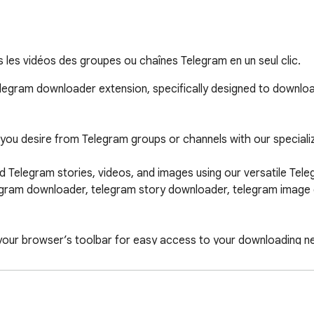
 les vidéos des groupes ou chaînes Telegram en un seul clic.
legram downloader extension, specifically designed to downloa
you desire from Telegram groups or channels with our speciali
Telegram stories, videos, and images using our versatile Tele
gram downloader, telegram story downloader, telegram image
 your browser’s toolbar for easy access to your downloading ne
he web interface.

on the media you wish to save, click it, and instantly downloa