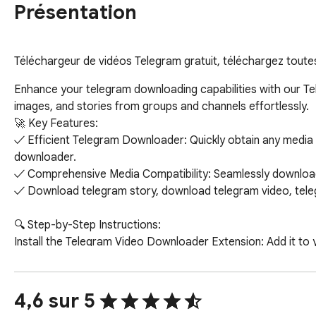
Présentation
Téléchargeur de vidéos Telegram gratuit, téléchargez toutes
Enhance your telegram downloading capabilities with our Te
images, and stories from groups and channels effortlessly.

🚀 Key Features:

✓ Efficient Telegram Downloader: Quickly obtain any media 
downloader.

✓ Comprehensive Media Compatibility: Seamlessly download 
✓ Download telegram story, download telegram video, tele
🔍 Step-by-Step Instructions:

Install the Telegram Video Downloader Extension: Add it to
Log In to Telegram Web: Access your Telegram account via t
Download Telegram Story or Video: Locate the download icon 
videos, or images.

4,6 sur 5