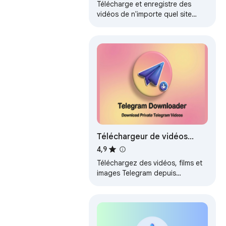
Télécharge et enregistre des
vidéos de n'importe quel site
instantanément. Un téléchargeur
vidéo rapide et simple qui
fonctionne…
Téléchargeur de vidéos
Telegram - téléchargez des
4,9
vidéos Telegram
Téléchargez des vidéos, films et
images Telegram depuis
n'importe quel groupe ou canal
en un clic. Enregistrez facilement
vos…