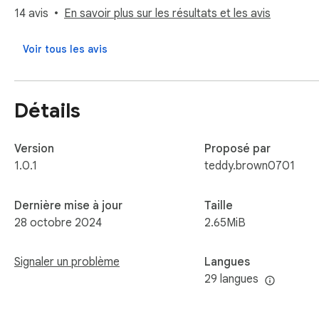
14 avis
En savoir plus sur les résultats et les avis
🔔 Important Note:

This extension is independently developed and not officially
Voir tous les avis
We promote legitimate usage and advise against downloadin
Détails
Version
Proposé par
1.0.1
teddy.brown0701
Dernière mise à jour
Taille
28 octobre 2024
2.65MiB
Signaler un problème
Langues
29 langues