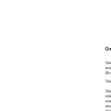
Ge
Tel
ses
(Bo
Tel
Tel
vide
vide
ses