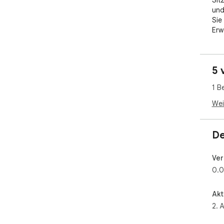
5 
1 B
Wei
De
Ver
0.0
Akt
2. 