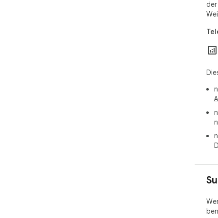
der
Wei
Tel
Die
n
A
n
n
n
D
Su
Wen
ben