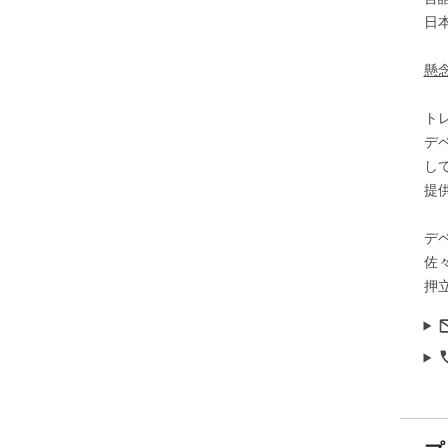
日
懸
ト
デ
し
提
デ
佐
押立