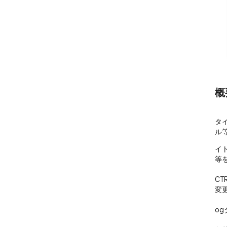
概
タ
ル
イ
等
CT
変更
og