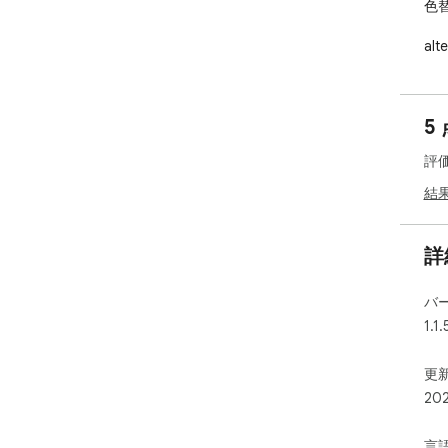
色替
al
更

ma
5
更)

評
右
(2
結
詳
バ
1.1.
更新
20
言