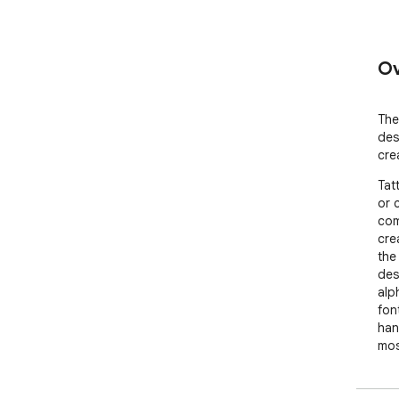
Ov
The
des
cre
Tat
or 
com
cre
the
des
alp
fon
han
mos
A ta