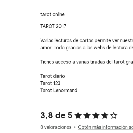
tarot online
TAROT 2017 

Varias lecturas de cartas permite ver nuest
amor. Todo gracias a las webs de lectura de 
Tienes acceso a varias tiradas del tarot grat
Tarot diario

Tarot 123

Tarot Lenormand

Tarot del amor

Tarot Gitano

Tarot del si o no

3,8 de 5
Tarot español con baraja española

tarot online

8 valoraciones
Obtén más información sob