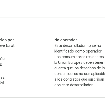
cido por
No operador
ove tarot
Este desarrollador no se ha
identificado como operador.
Los consumidores residentes
ño
la Unión Europea deben tener
iB
cuenta que los derechos de l
consumidores no son aplicabl
mas
a los contratos que suscriban
ol
con este desarrollador.