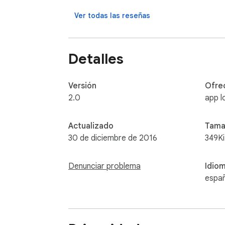
tarot del día

videncia gratis

Ver todas las reseñas
vidente gratis

vidente online

videncia online

Detalles
lectura de cartas

lectura del tarot

tirada de cartas gratis

Versión
Ofre
tarot si o no

2.0
app l
cartomancia
Actualizado
Tama
30 de diciembre de 2016
349K
Denunciar problema
Idio
españ