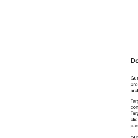
De
Gua
pro
arc
Tar
con
Tar
cli
pant