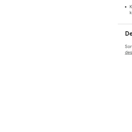
K
k
De
Soru
des