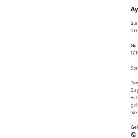
Ay
Sü
3.0
Gün
17 
Sor
Tac
Bu 
Birl
gel
hak
Geli