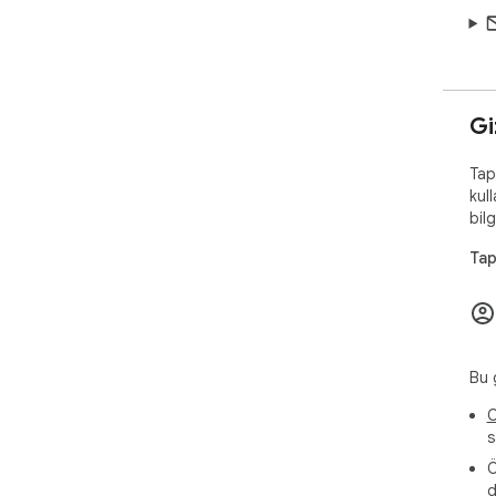
Giz
Tap
kull
bilg
Tap
Bu g
O
s
Ö
d