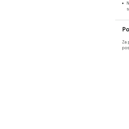
N
s
Po
Za 
pos