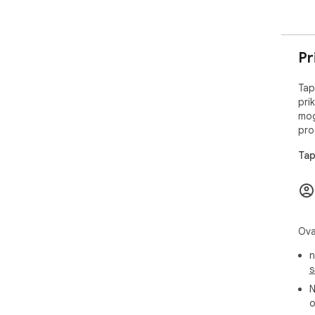
Pr
Tap
pri
mog
pro
Tap
Ova
n
s
N
o