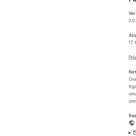
Ver
3.0
Ažu
17.
Pri
Net
Ova
trg
umu
izm
Raz