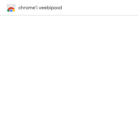
chrome'i veebipood