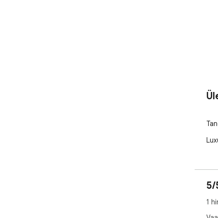
Ül
Tan
Lux
5/
1 h
Vaa