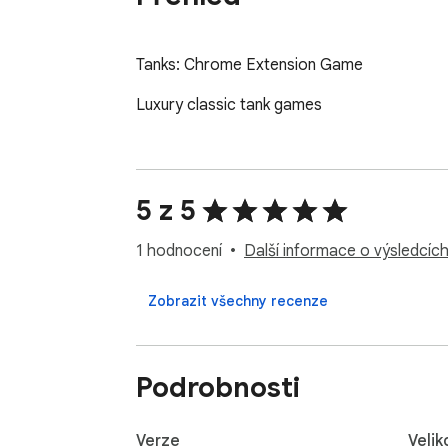
Tanks: Chrome Extension Game
Luxury classic tank games
5 z 5
1 hodnocení
Další informace o výsledcíc
Zobrazit všechny recenze
Podrobnosti
Verze
Velik