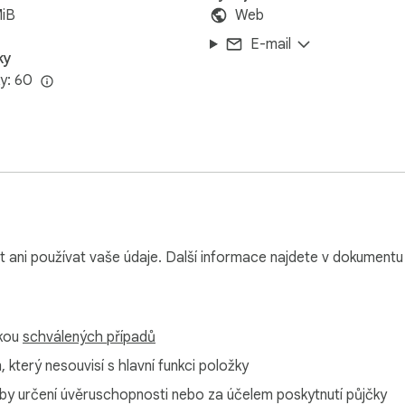
MiB
Web
E-mail
ky
y: 60
 ani používat vaše údaje. Další informace najdete v dokument
mkou
schválených případů
který nesouvisí s hlavní funkci položky
y určení úvěruschopnosti nebo za účelem poskytnutí půjčky