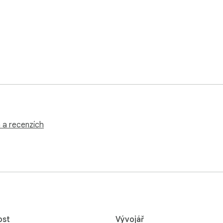
h a recenzích
ost
Vývojář