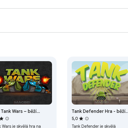
 Tank Wars – běží
Tank Defender Hra - běží
line
offline
5,0
 Wars je skvělá hra na
Tank Defender je skvělá