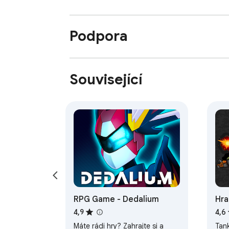
Podpora
Související
RPG Game - Dedalium
Hra
off
4,9
4,6
Máte rádi hry? Zahrajte si a
Tank