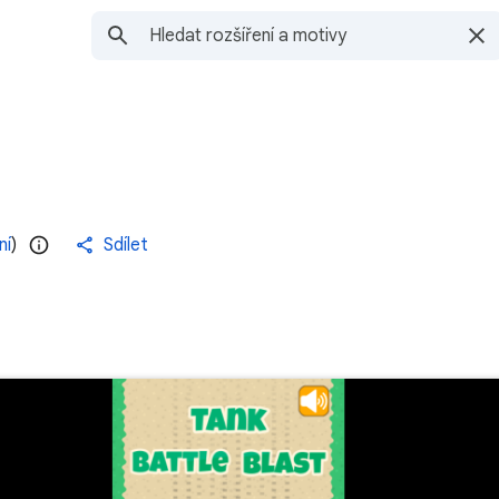
ní
)
Sdílet