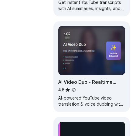
Get instant YouTube transcripts
with AI summaries, insights, and
chat features. Ideal for faster
learning and note-taking.
AI Video Dub - Realtime
Translation & Voice
4,5
AI-powered YouTube video
translation & voice dubbing with
natural AI voices. Supports 70+
languages.