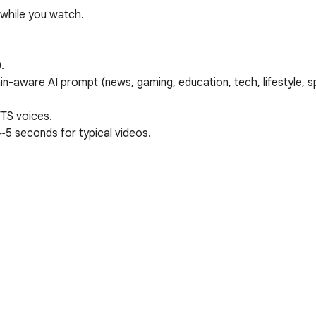
while you watch.



-aware AI prompt (news, gaming, education, tech, lifestyle, spor
TS voices.

~5 seconds for typical videos.

e).

ts.

rrent time.

 first, then translates with vocabulary appropriate to that doma