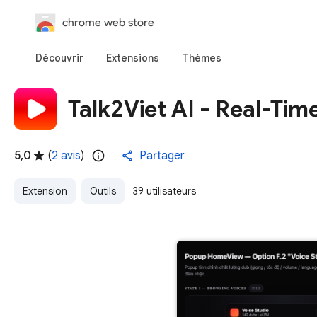
chrome web store
Découvrir
Extensions
Thèmes
Talk2Viet AI - Real-Ti
5,0
(
2 avis
)
Partager
Extension
Outils
39 utilisateurs