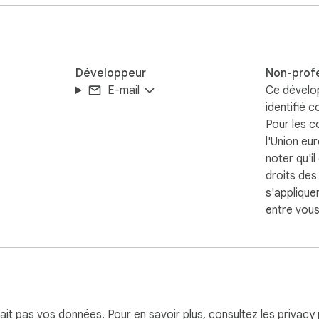
 subsequent viewer gets the result instantly. Your videos warm
 not after the whole video has been translated.

Développeur
Non-prof
r Google email + display name (for sign-in), a session token, an
E-mail
Ce dévelo
 your watch history, browsing data, or anything outside the Yo
identifié 
Pour les 
l'Union eu
noter qu'il
droits de
s'applique
entre vous
 with carefully tuned domain prompts.

h (and other-language) creators without waiting for human dub
serait pas vos données. Pour en savoir plus, consultez les
privacy 