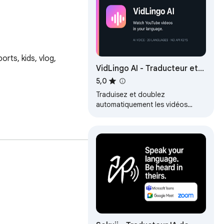
ts, kids, vlog,

VidLingo AI - Traducteur et
doublage YouTube
5,0
Traduisez et doublez
automatiquement les vidéos
YouTube avec une voix IA
naturelle.
in (e.g. it won't
