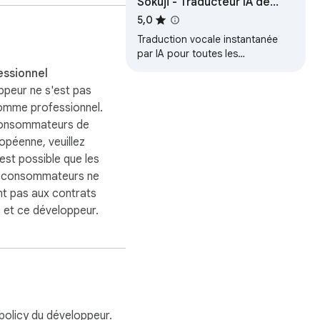
Sokuji - Traducteur IA de
 the cache for

Réunions
5,0
Traduction vocale instantanée
par IA pour toutes les
visioconférences. Brisez les
essionnel
barrières linguistiques avec la
d the subtitle

ppeur ne s'est pas
traduction vocale…
uTube pages where you

comme professionnel.
consommateurs de
ropéenne, veuillez
 est possible que les
s consommateurs ne
nt pas aux contrats
 et ce développeur.
s or fan-subs.
policy
du développeur.