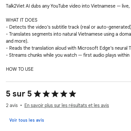
Talk2Viet AI dubs any YouTube video into Vietnamese — live, 
WHAT IT DOES

- Detects the video's subtitle track (real or auto-generated).
- Translates segments into natural Vietnamese using a domain
and more).

- Reads the translation aloud with Microsoft Edge's neural T
- Streams chunks while you watch — first audio plays within 
HOW TO USE

1. Click "Sign in with Google" in the extension popup (one-tim
2. Open any YouTube video that has captions.

3. Click "Listen" in the floating control. Vietnamese audio star
5 sur 5
4. Scrub the video — translation re-prioritises around your cu
2 avis
En savoir plus sur les résultats et les avis
WHY IT'S DIFFERENT

- Domain-aware prompts: the LLM classifies the video's topic
Voir tous les avis
translate "deploy" or "API" inside tech videos).
