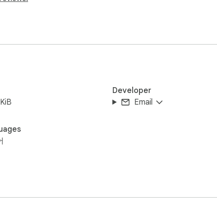
사용 로그만 수집

Developer
KiB
Email
ourcer는:

uages
어
을 확인하세요

)
