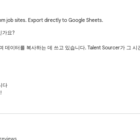
om job sites. Export directly to Google Sheets.
가요?

이터를 복사하는 데 쓰고 있습니다. Talent Sourcer가 그 
다



필요 없음

 추출

내보내기

 인재 디렉토리

reviews.