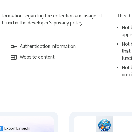
information regarding the collection and usage of
This d
동하고, 기술 지식이 전혀 필요 없으며, 추출된 데이터는 모두 내 구글
e found in the developer's
privacy policy
.
Not b
appr
kedIn, Indeed, Glassdoor 등

Not 
Authentication information
that
Website content
funct


Not 
널을 여세요

cred
를 위해 만들었습니다.