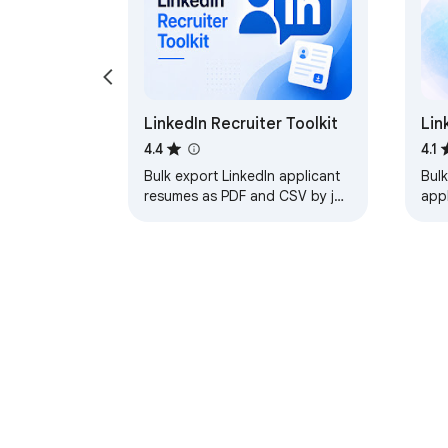
LinkedIn Recruiter Toolkit
Lin
Exp
4.4
4.1
CS
Bulk export LinkedIn applicant
Bulk
resumes as PDF and CSV by job
appl
posting.
Goo
aut
About Chrom