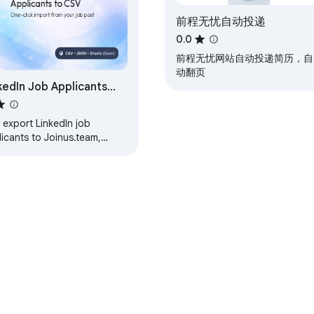
前程无忧自动投递
0.0
前程无忧网站自动投递简历，自
动翻页
kedIn Job Applicants
orter – Local, No Login,
V/Sheets
 export LinkedIn job
icants to Joinus.team,
gle Sheets, or CSV with
omated data extraction
e Web Store
Developer Dashboard
Privacy Policy
Terms of S