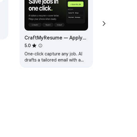
CraftMyResume — Apply
to jobs 10× faster
5.0
One-click capture any job. AI
drafts a tailored email with a
public resume link and opens it
in Gmail, ready to send.
ervice
Help