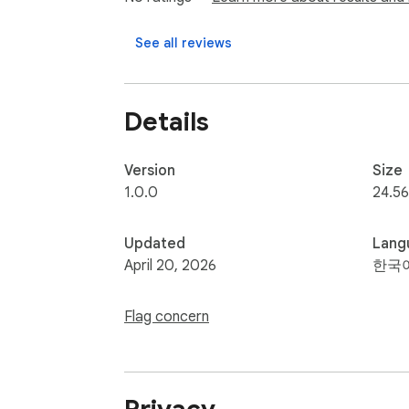
- 최소한의 데이터 수집 - 제품 개선을 위한 
See all reviews
이런 분들에게 딱!

- 후보자 파이프라인을 구축하는 리크루터

- 지원자를 관리하는 HR 담당자

Details
- 전문 인력 데이터를 수집하는 리서처

- 웹 데이터를 정리해야 하는 모든 분

Version
Size
왜 Talent Sourcer인가요?

1.0.0
24.56
월 $50-100 하는 복잡한 도구와 달리 Talent S
✓ 간단함 - 클릭만 하면 끝

Updated
Lang
✓ 빠름 - 100개 프로필을 몇 분 만에 추출

April 20, 2026
한국
✓ 투명함 - 개인정보처리방침에서 수집 항목
Flag concern
다른 도구와 뭐가 다른가요?

다른 도구들은:

- 기술 지식이 필요하거나 (CSS 선택자, XPath
- 특정 사이트에서만 작동하거나
