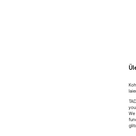
Ül
Koh
lai
TAD
you
We 
fun
gli