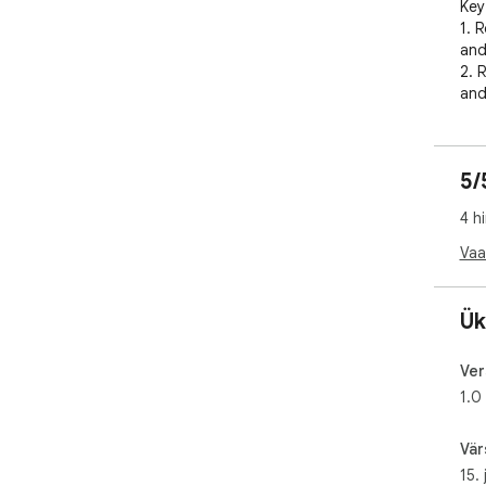
Key
1. 
and
2. 
and
3. 
tim
4. 
5/
web
5. 
4 h
navi
Vaa
New
✓ D
int
Ük
✓ D
so 
Ver
wal
1.0
✓ Cr
a c
sel
Vär
✓ H
15.
dyn