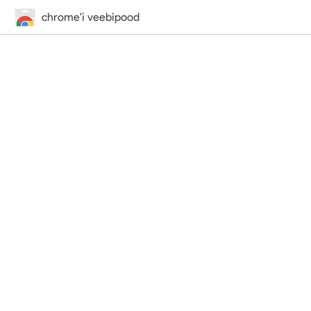
chrome'i veebipood