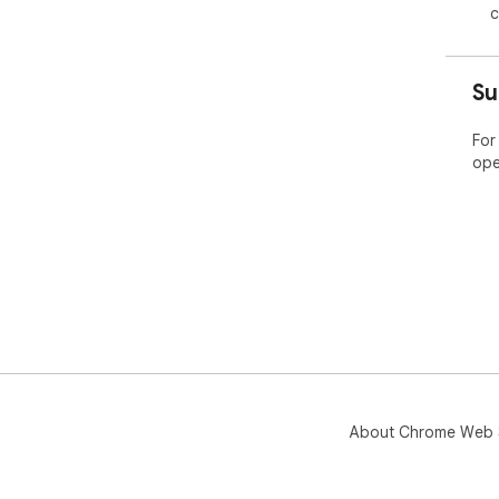
c
Gem
Ins
She
Su
scr
mod
For
ope
About Chrome Web 