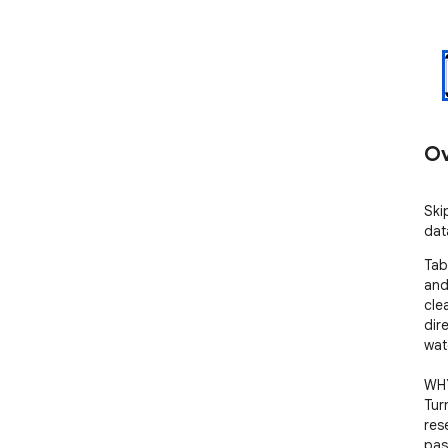
Ov
Ski
dat
Tab
and
cle
dir
wat
WHY
Tur
res
pas