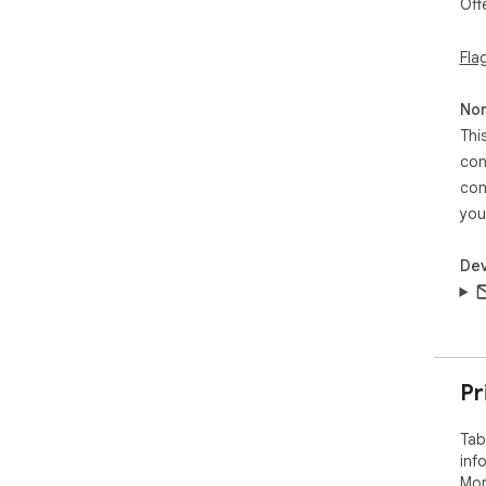
Off
Fla
Non
Thi
con
con
you
Dev
Pr
Tab
inf
Mor