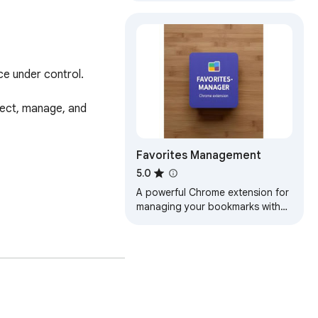
e under control.

lect, manage, and 
Favorites Management
5.0
A powerful Chrome extension for
managing your bookmarks with
advanced features. Free for up
to 200 bookmarks.
the day.
