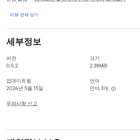
- Work projects

- Research sessions

리뷰 전체 보기
- Learning materials

- Shopping comparisons

- Reading lists

세부정보
- Tools and dashboards

- Frequently used websites

버전
크기
Tabsy is designed to make bookmark and tab management simp
0.5.2
2.38MiB
업데이트됨
언어
2026년 5월 15일
언어 3개
우려사항 신고