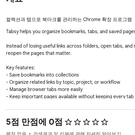
컬렉션과 탭으로 북마크를 관리하는 Chrome 확장 프로그램
Tabsy helps you organize bookmarks, tabs, and saved pages 
Instead of losing useful links across folders, open tabs, an
reopen the pages that matter.

Key features:

- Save bookmarks into collections

- Organize related links by topic, project, or workflow

- Manage browser tabs more easily

- Keep important pages available without keeping every tab 
- Quickly return to saved resources when you need them

Tabsy is useful for researchers, developers, students, desi
5점 만점에 0점
Use it to group links for:

평점 없음
검색결과 및 리뷰에 관해 자세히 알아보기