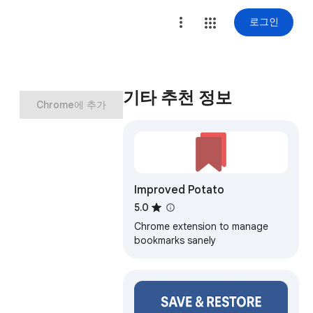
로그인
기타 추천 정보
Chrome에 추가
Improved Potato
5.0
Chrome extension to manage
bookmarks sanely