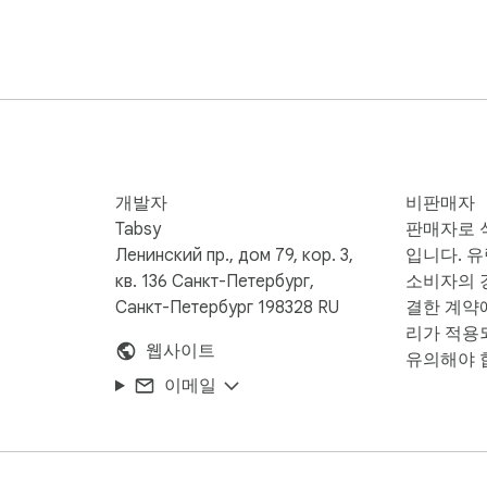
개발자
비판매자
le, practical, and less distracting.
Tabsy
판매자로 
Ленинский пр., дом 79, кор. 3,
입니다. 
кв. 136 Санкт-Петербург,
소비자의 경
Санкт-Петербург 198328 RU
결한 계약
리가 적용
웹사이트
유의해야 
이메일