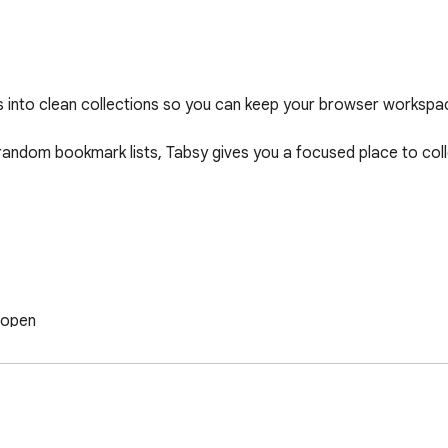
into clean collections so you can keep your browser workspac
d random bookmark lists, Tabsy gives you a focused place to col
open

gners, writers, and anyone who works with many websites during 