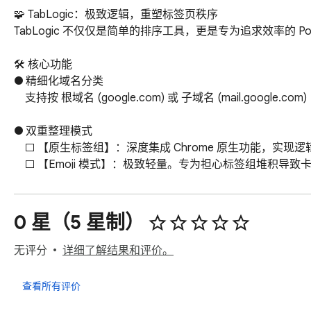
🧩 TabLogic：极致逻辑，重塑标签页秩序

TabLogic 不仅仅是简单的排序工具，更是专为追求效率的 Po
🛠️ 核心功能

● 精细化域名分类

    支持按 根域名 (google.com) 或 子域名 (mail.google.com) 自动整理，让复杂的标签层级结构化呈现。

● 双重整理模式

    □ 【原生标签组】：深度集成 Chrome 原生功能，实现逻辑化自动分组。

    □ 【Emoji 模式】：极致轻量。专为担心标签组堆积导致卡顿的用户设计，通过图标直观分类，保持浏览器运行如飞。

● 高级匹配规则

    支持文本精确匹配及 正则表达式 (Regex)，让你的工作流始终保持高优先级。

0 星（5 星制）
🚀 进阶特性

无评分
详细了解结果和评价。
● 一键清理：快速释放内存，秒速清理所有未固定标签页。

● 云端同步：支持 Google 账号登录，跨设备同步你的逻辑
查看所有评价