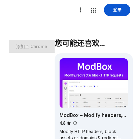
登录
您可能还喜欢…
添加至 Chrome
ModBox – Modify headers,
block requests
4.8
Modify HTTP headers, block
assets or domains & redirect