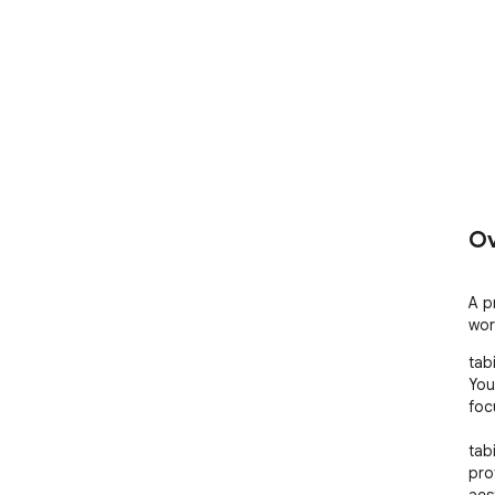
Ov
A p
wor
tab
You
foc
tab
pro