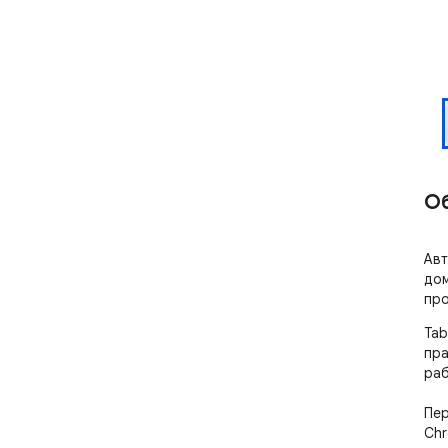
О
Авт
дом
про
Tab
пра
раб
Пер
Chr