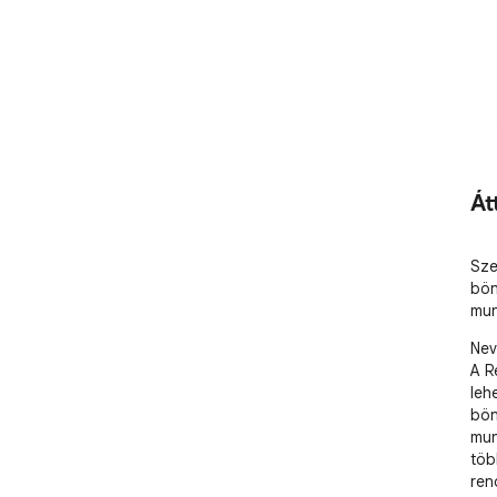
Át
Sze
bön
mun
Nev
A R
leh
bön
mun
töb
ren