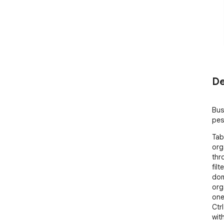
De
Bus
pes
Tab
org
thr
filt
dom
org
one
Ctr
wit