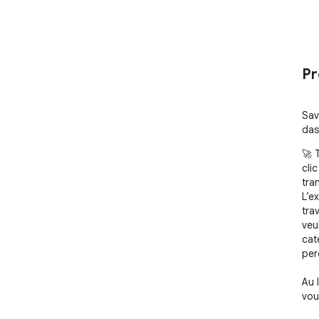
Pr
Sav
das
🚀 
cli
tra
L’e
tra
veu
cat
per
Au 
vous
act