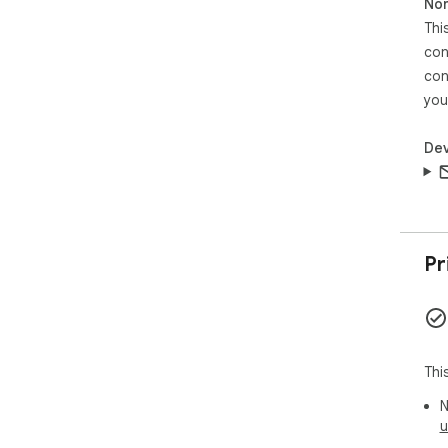
Non
Thi
con
con
you
Dev
Pr
Thi
N
u