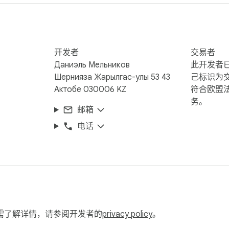
发送到外部服务器。

开发者
交易者
Даниэль Мельников
此开发者
Шернияза Жарылгас-улы 53 43
己标识为
Актобе 030006 KZ
符合欧盟
务。
邮箱
电话
会议录音。
需了解详情，请参阅开发者的
privacy policy
。