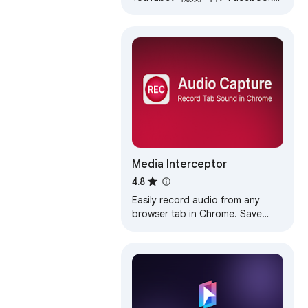
Twitch、弹出广告和网站的广告拦
截器。使用Stands免费拦截广告！
Media Interceptor
4.8
Easily record audio from any
browser tab in Chrome. Save
sound from YouTube, podcasts,
or streaming sites in one click.