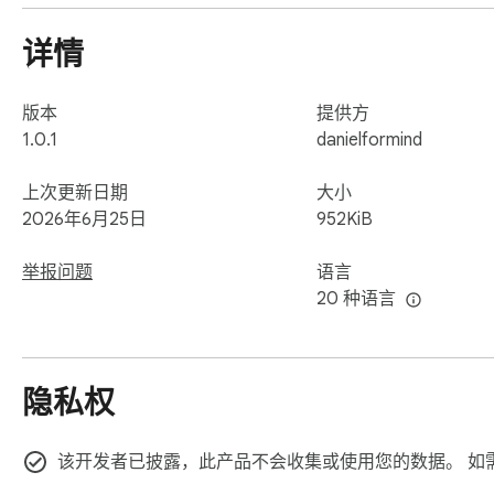
• 一键开始/停止，清晰的录音指示

• 轻量快速——Manifest V3

详情
🔒 隐私至上

一切都在你的电脑上完成。该扩展不会将你的录音或个人数据
版本
提供方
1.0.1
danielformind
🛠️ 工作原理

1. 打开有目标声音的标签页。

上次更新日期
大小
2. 点击扩展图标。

2026年6月25日
952KiB
3. 开始录音，完成后停止。

4. 音频文件自动下载。

举报问题
语言
20 种语言
适合在线录音、网页录音、YouTube 录音、录制系统声音和
隐私权
该开发者已披露，此产品不会收集或使用您的数据。 如