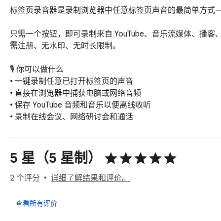
标签页录音器是录制浏览器中任意标签页声音的最简单方式—
只需一个按钮，即可录制来自 YouTube、音乐流媒体、
需注册、无水印、无时长限制。

🎙️ 你可以做什么

• 一键录制任意已打开标签页的声音

• 直接在浏览器中捕获电脑或网络音频

• 保存 YouTube 音频和音乐以便离线收听

• 录制在线会议、网络研讨会和通话

• 捕获播客、采访、广播和讲座

• 将任意网站的声音下载为音频文件

5 星（5 星制）
✅ 为什么选择它

• 永久免费——无订阅、无隐藏限制

2 个评分
详细了解结果和评价。
• 隐私优先——音频在本地处理，绝不上传到服务器

• 仅本地——任何内容都不会离开你的电脑

查看所有评价
• 无需账号或登录
