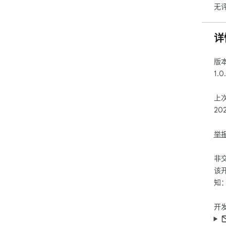
无
详
版
1.0
上
20
举
非
该
知
开