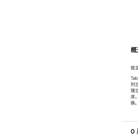
概
按
T
列
理
序
换
0