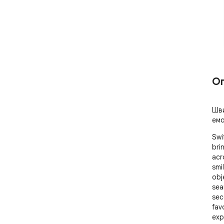
О
Шви
емо
Swi
bri
acr
smil
obj
sea
sec
fav
exp