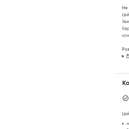
Не
Цей
Зве
Євр
кон
Ро
Ко
Цей
н