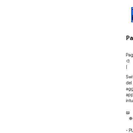
Pa
Pag
🎨 F
|
Swi
del
agg
app
intu
📖 
   🌐 nscript.ru/swiftdial/guide/

- P