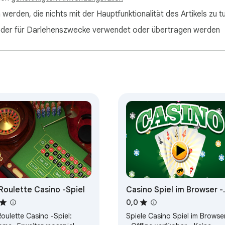
werden, die nichts mit der Hauptfunktionalität des Artikels zu 
it oder für Darlehenszwecke verwendet oder übertragen werden
Roulette Casino -Spiel
Casino Spiel im Browser -
Kostenlos und offline
0,0
verfügbar
oulette Casino -Spiel:
Spiele Casino Spiel im Browse