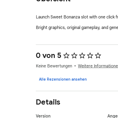
Launch Sweet Bonanza slot with one click 
Bright graphics, original gameplay, and ge
0 von 5
Keine Bewertungen
Weitere Informatione
Alle Rezensionen ansehen
Details
Version
Ange