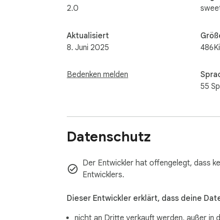
2.0
sweet
Aktualisiert
Größ
8. Juni 2025
486K
Bedenken melden
Spra
55 S
Datenschutz
Der Entwickler hat offengelegt, dass k
Entwicklers.
Dieser Entwickler erklärt, dass deine Dat
nicht an Dritte verkauft werden, außer in