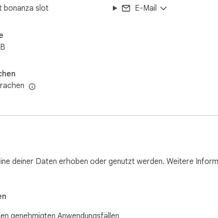
 bonanza slot
E-Mail
e
iB
chen
prachen
eine deiner Daten erhoben oder genutzt werden. Weitere Inform
en
 den
genehmigten Anwendungsfällen