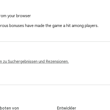
from your browser
nerous bonuses have made the game a hit among players.
n zu Suchergebnissen und Rezensionen.
boten von
Entwickler