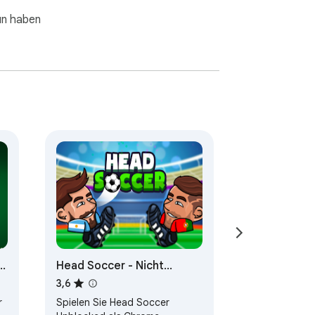
tun haben
Head Soccer - Nicht
blockiert & kostenlos
3,6
r
Spielen Sie Head Soccer