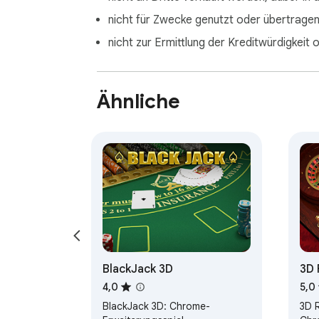
nicht für Zwecke genutzt oder übertragen 
nicht zur Ermittlung der Kreditwürdigke
Ähnliche
BlackJack 3D
3D 
4,0
5,0
BlackJack 3D: Chrome-
3D R