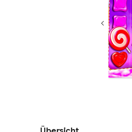
Übersicht