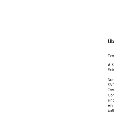
Üb
Ext
# S
Ext
Nut
SVG
Erw
Con
sin
ein
Ent