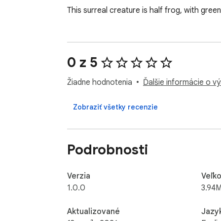
This surreal creature is half frog, with green
0 z 5
Žiadne hodnotenia
Ďalšie informácie o v
Zobraziť všetky recenzie
Podrobnosti
Verzia
Veľko
1.0.0
3.94M
Aktualizované
Jazy