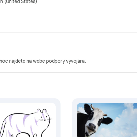
sh (United States)
omoc nájdete na
webe podpory
vývojára.