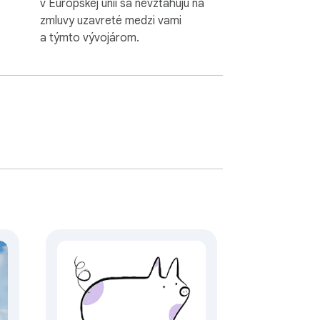
v Európskej únii sa nevzťahujú na
zmluvy uzavreté medzi vami
a týmto vývojárom.