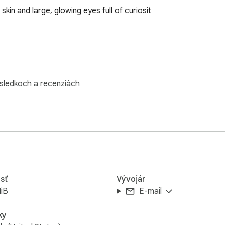
 skin and large, glowing eyes full of curiosit
ýsledkoch a recenziách
sť
Vývojár
iB
E-mail
ky