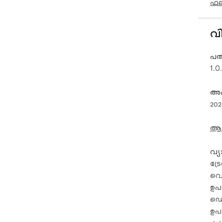
ഫല
വ
പതി
1.0
അപ്
202
ആശങ
വ്
ട്
വെള
ഉപ
ഡെ
ഉപ