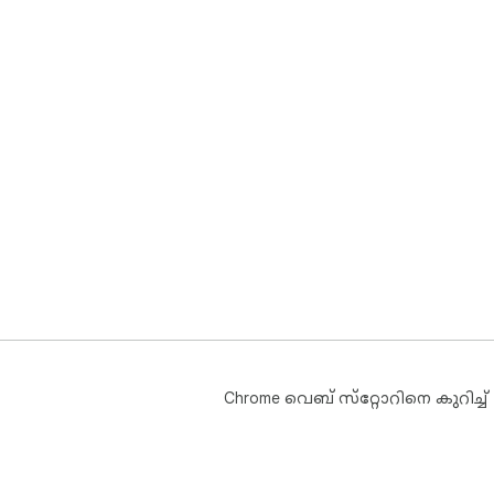
Chrome വെബ് സ്‌റ്റോറിനെ കുറിച്ച്